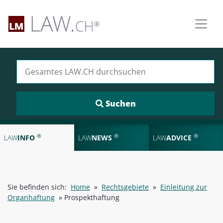
Suchen nach:
®
®
®
LAW
INFO
LAW
NEWS
LAW
ADVICE
Sie befinden sich:
Home
»
Rechtsgebiete
»
Einleitung zur
Organhaftung
»
Prospekthaftung