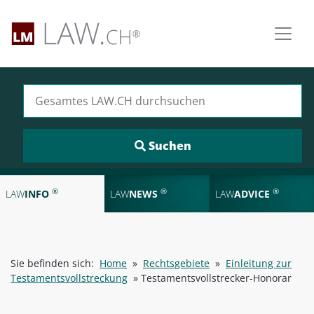
Suchen nach:
®
®
®
LAW
INFO
LAW
NEWS
LAW
ADVICE
Sie befinden sich:
Home
»
Rechtsgebiete
»
Einleitung zur
Testamentsvollstreckung
»
Testamentsvollstrecker-Honorar