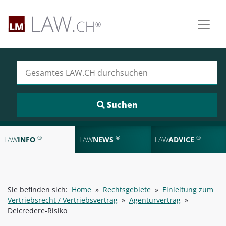
Suchen nach:
®
®
®
LAW
INFO
LAW
NEWS
LAW
ADVICE
Sie befinden sich:
Home
»
Rechtsgebiete
»
Einleitung zum
Vertriebsrecht / Vertriebsvertrag
»
Agenturvertrag
»
Delcredere-Risiko