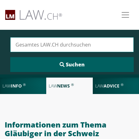
Suchen nach:
®
®
®
LAW
INFO
LAW
NEWS
LAW
ADVICE
Informationen zum Thema
Gläubiger in der Schweiz