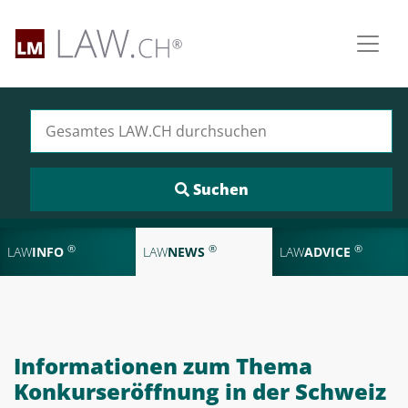
Suchen nach:
®
®
®
LAW
INFO
LAW
NEWS
LAW
ADVICE
Informationen zum Thema
Konkurseröffnung in der Schweiz