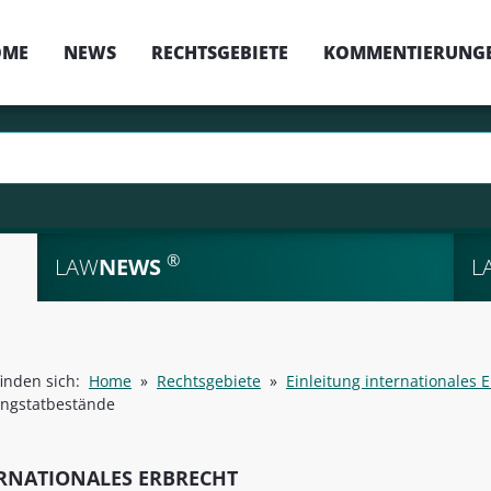
OME
NEWS
RECHTSGEBIETE
KOMMENTIERUNG
®
LAW
NEWS
L
finden sich:
Home
»
Rechtsgebiete
»
Einleitung internationales 
ngstatbestände
RNATIONALES ERBRECHT