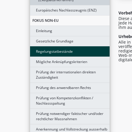
Europäisches Nachlasszeugnis (ENZ)
Vorbeh
Diese 
FOKUS NON-EU
Jede H
ihm au
Einleitung
Urhebe
Gesetzliche Grundlage
Alle i
veröff
redigi
Regelungstatbestände
Web-In
digita
Mögliche Anknüpfungskriterien
Prüfung der internationalen direkten
Zuständigkeit
Prüfung des anwendbaren Rechts
Prüfung von Kompetenzkonflikten /
Nachlassspaltung
Prüfung notwendiger faktischer und/oder
rechtlicher Massnahmen
Anerkennung und Vollstreckung ausserhalb