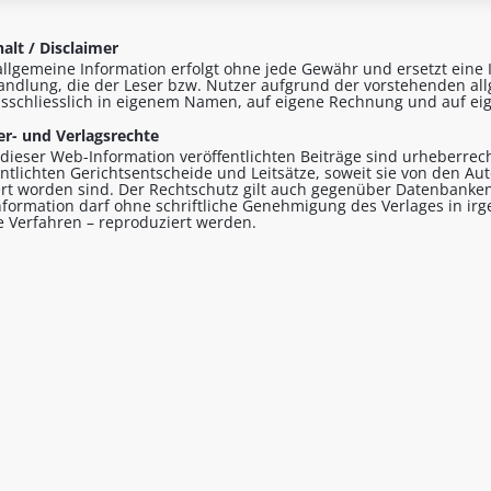
alt / Disclaimer
allgemeine Information erfolgt ohne jede Gewähr und ersetzt eine I
andlung, die der Leser bzw. Nutzer aufgrund der vorstehenden al
sschliesslich in eigenem Namen, auf eigene Rechnung und auf eig
r- und Verlagsrechte
n dieser Web-Information veröffentlichten Beiträge sind urheberrecht
entlichten Gerichtsentscheide und Leitsätze, soweit sie von den A
ert worden sind. Der Rechtschutz gilt auch gegenüber Datenbanken
formation darf ohne schriftliche Genehmigung des Verlages in ir
le Verfahren – reproduziert werden.