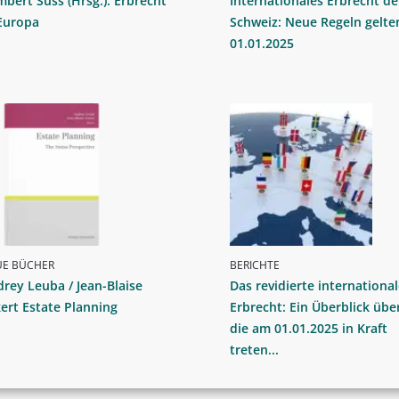
bert Süss (Hrsg.): Erbrecht
Internationales Erbrecht de
Europa
Schweiz: Neue Regeln gelte
01.01.2025
UE BÜCHER
BERICHTE
rey Leuba / Jean-Blaise
Das revidierte international
ert Estate Planning
Erbrecht: Ein Überblick übe
die am 01.01.2025 in Kraft
treten...