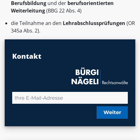
Berufsbildung
und der
berufsorientierten
Weiterleitung
(BBG 22 Abs. 4)
die Teilnahme an den
Lehrabschlussprüfungen
(OR
345a Abs. 2).
Kontakt
Weiter