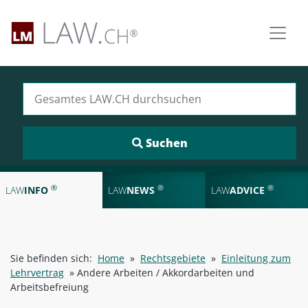
Suchen nach:
®
®
®
LAW
INFO
LAW
NEWS
LAW
ADVICE
Sie befinden sich:
Home
»
Rechtsgebiete
»
Einleitung zum
Lehrvertrag
»
Andere Arbeiten / Akkordarbeiten und
Arbeitsbefreiung