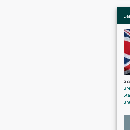
Das
GE
Bre
Sta
un