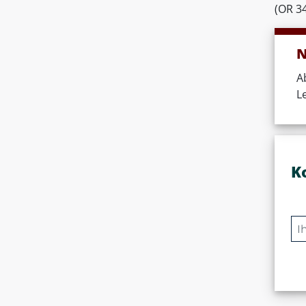
(OR 34
N
A
L
K