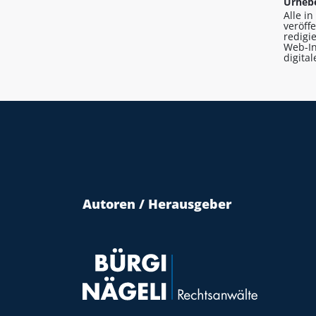
Urhebe
Alle i
veröff
redigi
Web-In
digita
Autoren / Herausgeber