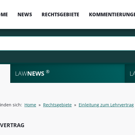
OME
NEWS
RECHTSGEBIETE
KOMMENTIERUNG
®
LAW
NEWS
L
finden sich:
Home
»
Rechtsgebiete
»
Einleitung zum Lehrvertrag
RVERTRAG