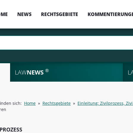
OME
NEWS
RECHTSGEBIETE
KOMMENTIERUNG
®
LAW
NEWS
L
finden sich:
Home
»
Rechtsgebiete
»
Einleitung: Zivilprozess, Zi
ren
LPROZESS