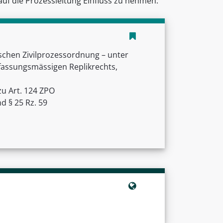
auf die Prozessleitung Einfluss zu nehmen.
schen Zivilprozessordnung – unter
fassungsmässigen Replikrechts,
zu Art. 124 ZPO
 § 25 Rz. 59