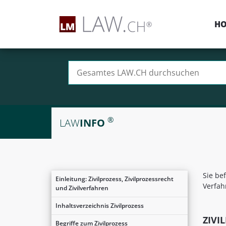
H
Suchen nach:
®
LAW
INFO
Sie be
Einleitung: Zivilprozess, Zivilprozessrecht
Verfah
und Zivilverfahren
Inhaltsverzeichnis Zivilprozess
ZIVI
Begriffe zum Zivilprozess