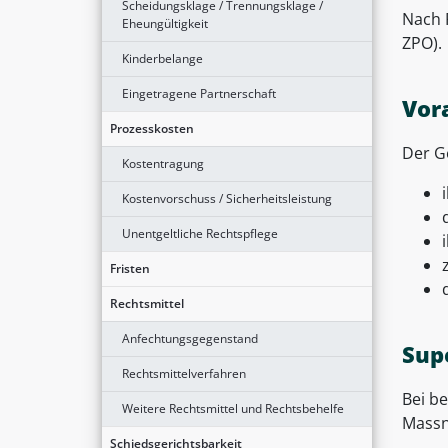
Scheidungsklage / Trennungsklage /
Nach 
Eheungültigkeit
ZPO).
Kinderbelange
Eingetragene Partnerschaft
Vor
Prozesskosten
Der G
Kostentragung
Kostenvorschuss / Sicherheitsleistung
Unentgeltliche Rechtspflege
Fristen
Rechtsmittel
Anfechtungsgegenstand
Sup
Rechtsmittelverfahren
Bei be
Weitere Rechtsmittel und Rechtsbehelfe
Massn
Schiedsgerichtsbarkeit