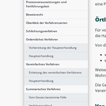
Prozessvoraussetzungen und
eine P
Fortführungslast
Beweisrecht
Ört
Überblick der Verfahrensarten
Für v
Schlichtungsverfahren
die H
Ordentliches Verfahren
Von d
Vorbereitung der Hauptverhandlung
Hauptverhandlung
Vereinfachtes Verfahren
Weite
Einleitung des vereinfachten Verfahrens
Wohnsi
Hauptverhandlung
Die G
Summarisches Verfahren
Verei
Vom Gesetz bestimmte Fälle
Verfahrensablauf