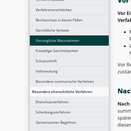
Vor
Verfahrensrechtliches
Vor E
Verfa
Rechtsschutz in klaren Fällen
Gerichtliche Verbote
Vorsorgliche Massnahmen
Freiwillige Gerichtsbarkeit
Schutzschrift
Vor R
zustä
Vollstreckung
Besondere summarische Verfahren
Nac
Besondere eherechtliche Verfahren
Eheschutzverfahren
Nach 
summa
Scheidungsverfahren
späte
Gemeinsames Begehren
diesem