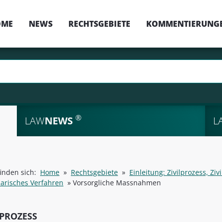
OME
NEWS
RECHTSGEBIETE
KOMMENTIERUNG
®
LAW
NEWS
L
finden sich:
Home
»
Rechtsgebiete
»
Einleitung: Zivilprozess, Zi
risches Verfahren
»
Vorsorgliche Massnahmen
LPROZESS