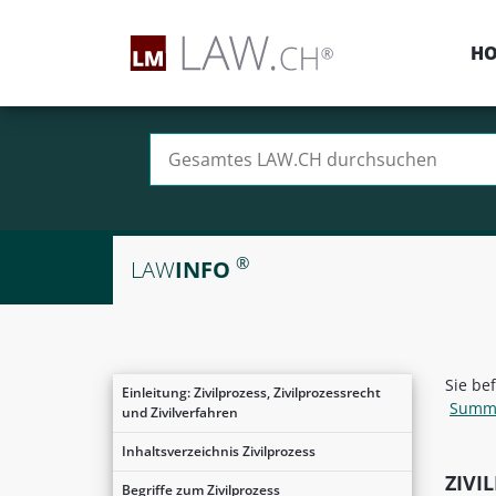
H
Suchen nach:
®
LAW
INFO
Sie be
Einleitung: Zivilprozess, Zivilprozessrecht
Summa
und Zivilverfahren
Inhaltsverzeichnis Zivilprozess
ZIVI
Begriffe zum Zivilprozess