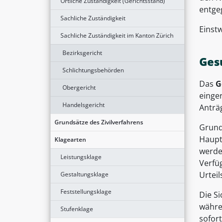
Örtliche Zuständigkeit (Gerichtsstand)
entge
Sachliche Zuständigkeit
Einst
Sachliche Zuständigkeit im Kanton Zürich
Bezirksgericht
Ges
Schlichtungsbehörden
Das
G
Obergericht
einge
Handelsgericht
Anträ
Grundsätze des Zivilverfahrens
Grund
Haupt
Klagearten
werde
Leistungsklage
Verfü
Urteil
Gestaltungsklage
Feststellungsklage
Die S
währe
Stufenklage
sofor