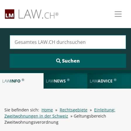
Suchen nach:
®
®
®
LAW
INFO
LAW
NEWS
LAW
ADVICE
Sie befinden sich:
Home
»
Rechtsgebiete
»
Einleitung:
Zweitwohnungen in der Schweiz
»
Geltungsbereich
Zweitwohnungsverordnung