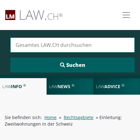
Suchen nach:
®
®
®
LAW
INFO
LAW
NEWS
LAW
ADVICE
Sie befinden sich:
Home
»
Rechtsgebiete
»
Einleitung:
Zweitwohnungen in der Schweiz