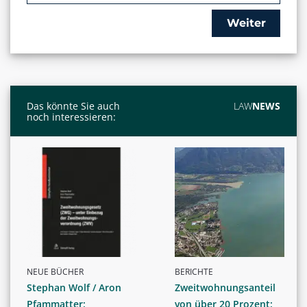
Weiter
Das könnte Sie auch
LAW
NEWS
noch interessieren:
NEUE BÜCHER
BERICHTE
Stephan Wolf / Aron
Zweitwohnungsanteil
Pfammatter:
von über 20 Prozent: