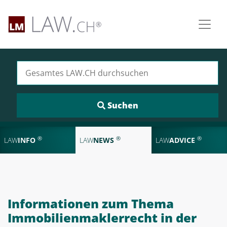
Suchen nach:
®
®
®
LAW
INFO
LAW
NEWS
LAW
ADVICE
Informationen zum Thema
Immobilienmaklerrecht in der