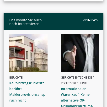
Das könnte Sie auch
LAW
NEWS
noch interessieren:
BERICHTE
GERICHTSENTSCHEIDE /
Kaufvertragsrücktritt
RECHTSPRECHUNG
berührt
Internationaler
Maklerprovisionsansp
Warenkauf: Keine
ruch nicht
alternative OR-
Grundlagenirrtums-