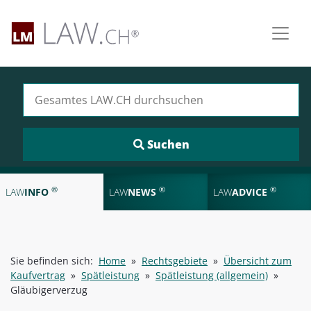
Suchen nach:
®
®
®
LAW
INFO
LAW
NEWS
LAW
ADVICE
Sie befinden sich:
Home
»
Rechtsgebiete
»
Übersicht zum
Kaufvertrag
»
Spätleistung
»
Spätleistung (allgemein)
»
Gläubigerverzug