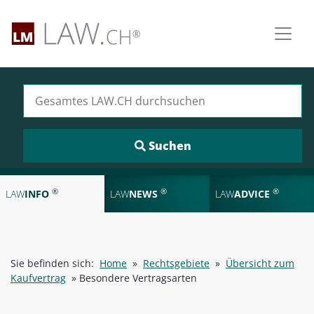
Suchen nach:
®
®
®
LAW
INFO
LAW
NEWS
LAW
ADVICE
Sie befinden sich:
Home
»
Rechtsgebiete
»
Übersicht zum
Kaufvertrag
»
Besondere Vertragsarten