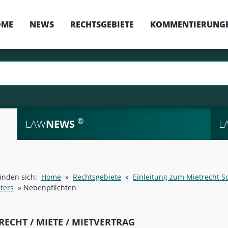
OME
NEWS
RECHTSGEBIETE
KOMMENTIERUNG
®
LAW
NEWS
L
finden sich:
Home
»
Rechtsgebiete
»
Einleitung zum Mietrecht Sc
ters
»
Nebenpflichten
RECHT / MIETE / MIETVERTRAG