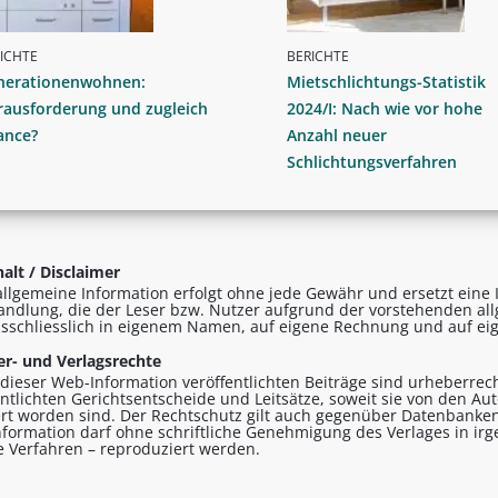
ICHTE
BERICHTE
nerationenwohnen:
Mietschlichtungs-Statistik
rausforderung und zugleich
2024/I: Nach wie vor hohe
ance?
Anzahl neuer
Schlichtungsverfahren
alt / Disclaimer
allgemeine Information erfolgt ohne jede Gewähr und ersetzt eine I
andlung, die der Leser bzw. Nutzer aufgrund der vorstehenden al
sschliesslich in eigenem Namen, auf eigene Rechnung und auf eig
r- und Verlagsrechte
n dieser Web-Information veröffentlichten Beiträge sind urheberrecht
entlichten Gerichtsentscheide und Leitsätze, soweit sie von den A
ert worden sind. Der Rechtschutz gilt auch gegenüber Datenbanken
formation darf ohne schriftliche Genehmigung des Verlages in ir
le Verfahren – reproduziert werden.