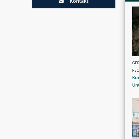
Kontakt
GER
RE
Kü
Un