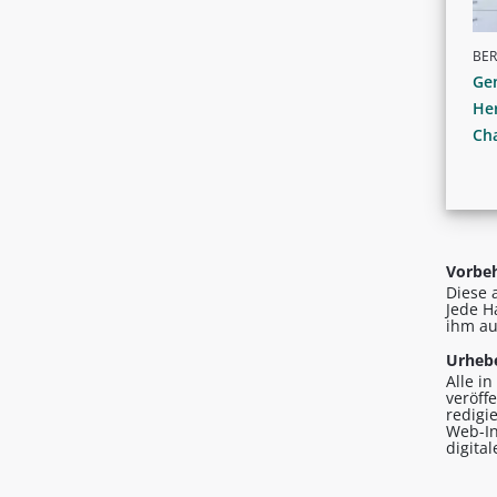
BER
Ge
He
Ch
Vorbeh
Diese 
Jede H
ihm au
Urhebe
Alle i
veröff
redigi
Web-In
digita