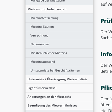
Rückgabe der Mietsache
auf V
Mietzins und Nebenkosten
Mietzinsfestsetzung
Prü
Mietzins-Kaution
Der V
Verrechnung
Sache
Nebenkosten
Inf
Missbräuchlicher Mietzins
Mietzinsausstand
Der V
Umsatzmiete bei Geschäftsräumen
Betri
Untermiete / Übertragung Mietverhältnis
Pfl
Eigentümerwechsel
Änderungen an der Mietsache
Gemäs
öffen
Beendigung des Mietverhältnisses
etc. 