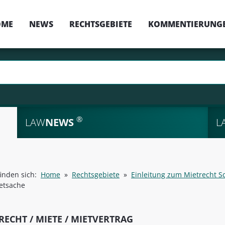
OME
NEWS
RECHTSGEBIETE
KOMMENTIERUNG
®
LAW
NEWS
L
finden sich:
Home
»
Rechtsgebiete
»
Einleitung zum Mietrecht Sc
etsache
RECHT / MIETE / MIETVERTRAG