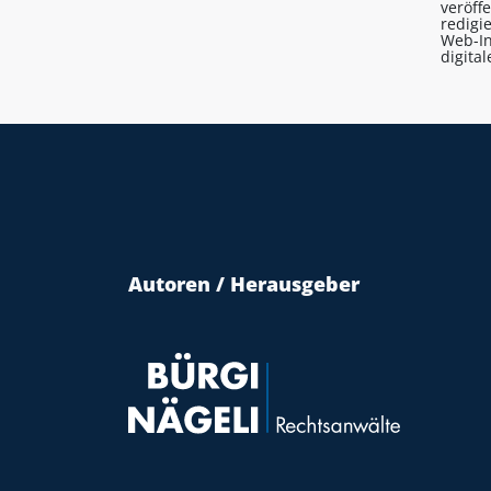
veröff
redigi
Web-In
digita
Autoren / Herausgeber