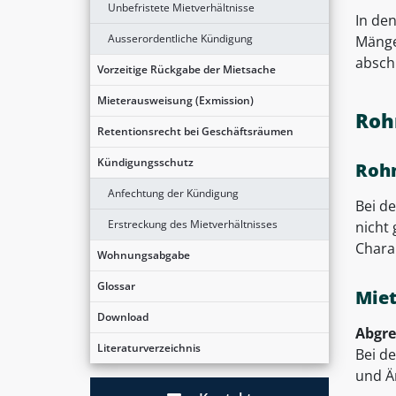
Unbefristete Mietverhältnisse
In de
Ausserordentliche Kündigung
Mänge
abschl
Vorzeitige Rückgabe der Mietsache
Mieterausweisung (Exmission)
Roh
Retentionsrecht bei Geschäftsräumen
Kündigungsschutz
Roh
Anfechtung der Kündigung
Bei d
Erstreckung des Mietverhältnisses
nicht
Charak
Wohnungsabgabe
Glossar
Mie
Download
Abgr
Literaturverzeichnis
Bei d
und Ä