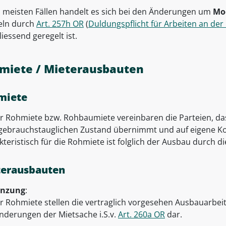
n meisten Fällen handelt es sich bei den Änderungen um
Mo
ln durch
Art. 257h OR
(
Duldungspflicht für Arbeiten an de
iessend geregelt ist.
miete / Mieterausbauten
miete
er Rohmiete bzw. Rohbaumiete vereinbaren die Parteien, da
 gebrauchstauglichen Zustand übernimmt und auf eigene Ko
teristisch für die Rohmiete ist folglich der Ausbau durch d
terausbauten
enzung
:
er Rohmiete stellen die vertraglich vorgesehen Ausbauarbe
nderungen der Mietsache i.S.v.
Art. 260a OR
dar.