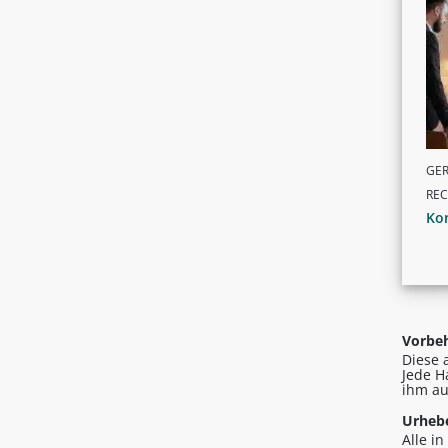
GER
RE
Ko
Vorbeh
Diese 
Jede H
ihm au
Urhebe
Alle i