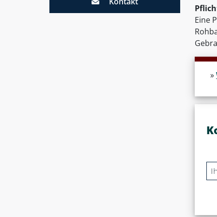
Kontakt
Pflic
Eine 
Rohba
Gebrau
»
K