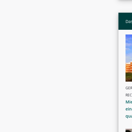
Das
GER
RE
Mie
ein
qua