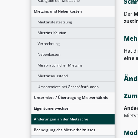
Schr
Rückgabe der Mietsache
Mietzins und Nebenkosten
Der
M
zust
Mietzinsfestsetzung
Mietzins-Kaution
Meh
Verrechnung
Hat d
Nebenkosten
eine 
Missbräuchlicher Mietzins
Mietzinsausstand
Änd
Umsatzmiete bei Geschäftsräumen
Zumu
Untermiete / Übertragung Mietverhältnis
Änder
Eigentümerwechsel
Mietve
Änderungen an der Mietsache
Beendigung des Mietverhältnisses
Mod