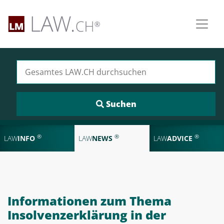
Suchen nach:
®
®
®
LAW
INFO
LAW
NEWS
LAW
ADVICE
Informationen zum Thema
Insolvenzerklärung in der