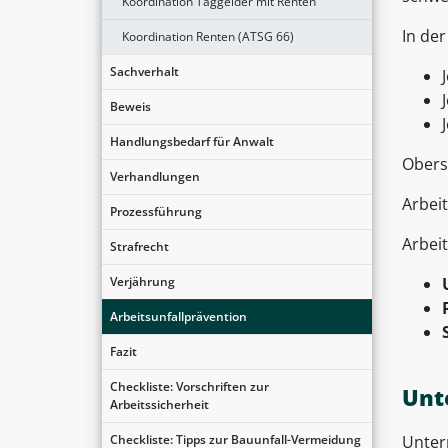
Koordination Taggelder mit Renten
In de
Koordination Renten (ATSG 66)
Sachverhalt
Beweis
Handlungsbedarf für Anwalt
Oberst
Verhandlungen
Arbei
Prozessführung
Arbei
Strafrecht
Verjährung
Arbeitsunfallprävention
Fazit
Checkliste: Vorschriften zur
Unt
Arbeitssicherheit
Checkliste: Tipps zur Bauunfall-Vermeidung
Untern