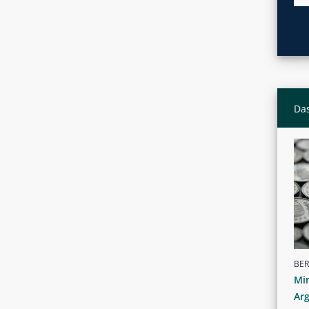
Das
BER
Min
Ar