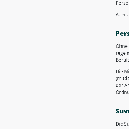
Perso
Aber 
Per
Ohne E
regel
Berufs
Die M
(mitd
der A
Ordnu
Suv
Die Su