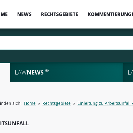
OME
NEWS
RECHTSGEBIETE
KOMMENTIERUNG
®
LAW
NEWS
L
finden sich:
Home
»
Rechtsgebiete
»
Einleitung zu Arbeitsunfall 
ITSUNFALL