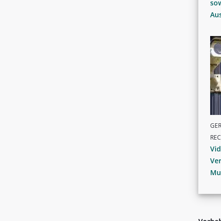
sow
Aus
GER
RE
Vi
Ver
Mu