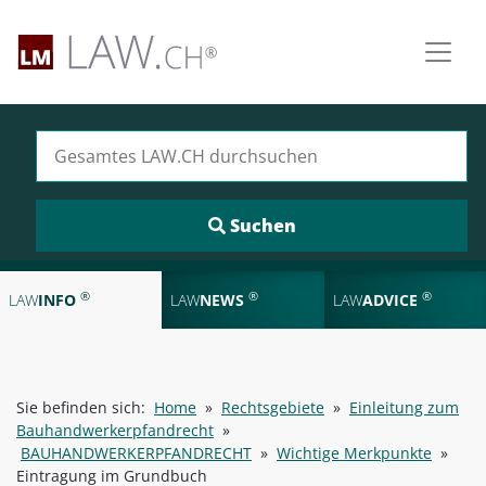
Suchen nach:
®
®
®
LAW
INFO
LAW
NEWS
LAW
ADVICE
Sie befinden sich:
Home
»
Rechtsgebiete
»
Einleitung zum
Bauhandwerkerpfandrecht
»
BAUHANDWERKERPFANDRECHT
»
Wichtige Merkpunkte
»
Eintragung im Grundbuch