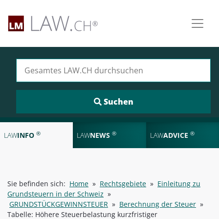
Suchen nach:
®
®
®
LAW
INFO
LAW
NEWS
LAW
ADVICE
Sie befinden sich:
Home
»
Rechtsgebiete
»
Einleitung zu
Grundsteuern in der Schweiz
»
GRUNDSTÜCKGEWINNSTEUER
»
Berechnung der Steuer
»
Tabelle: Höhere Steuerbelastung kurzfristiger