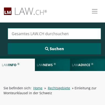
Suchen nach:
®
®
®
LAW
INFO
LAW
NEWS
LAW
ADVICE
Sie befinden sich:
Home
»
Rechtsgebiete
»
Einleitung zur
Monteurklausel in der Schweiz