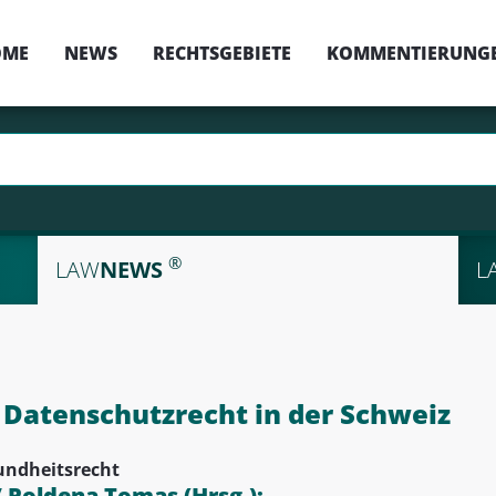
OME
NEWS
RECHTSGEBIETE
KOMMENTIERUNG
®
LAW
NEWS
L
Datenschutzrecht in der Schweiz
undheitsrecht
/ Poldena Tomas (Hrsg.):