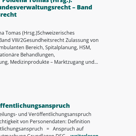
undesverwaltungsrecht – Band
srecht
ena Tomas (Hrsg.)Schweizerisches
and VIII/2Gesundheitsrecht Zulassung von
mbulanten Bereich, Spitalplanung, HSM,
tationäre Behandlungen,
zung, Medizinprodukte – Marktzugang und...
öffentlichungsanspruch
teilungs- und Veröffentlichungsanspruch
ichtigkeit von Personendaten: Definition
entlichungsanspruch = Anspruch auf
gutmachung Grundlagen DSG...
weiterlesen