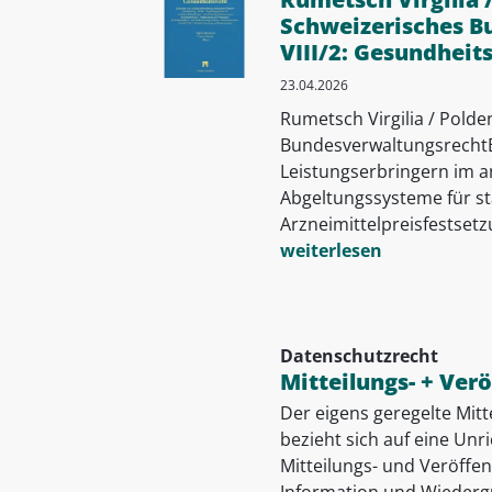
Schweizerisches B
VIII/2: Gesundheit
23.04.2026
Rumetsch Virgilia / Pold
BundesverwaltungsrechtB
Leistungserbringern im a
Abgeltungssysteme für s
Arzneimittelpreisfestset
weiterlesen
Datenschutzrecht
Mitteilungs- + Ver
Der eigens geregelte Mit
bezieht sich auf eine Unr
Mitteilungs- und Veröff
Information und Wieder