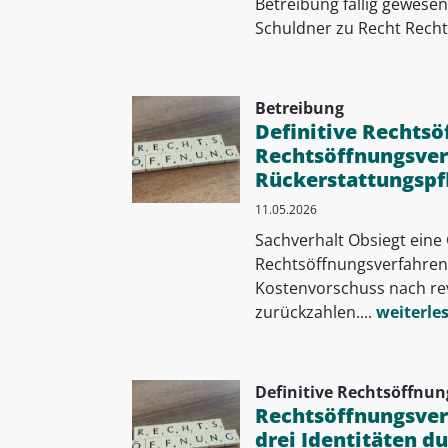
Betreibung fällig gewesen 
Schuldner zu Recht Rechts
Betreibung
Definitive Rechtsö
Rechtsöffnungsver
Rückerstattungspfl
11.05.2026
Sachverhalt Obsiegt eine
Rechtsöffnungsverfahren
Kostenvorschuss nach rev
zurückzahlen....
weiterle
Definitive Rechtsöffnun
Rechtsöffnungsverf
drei Identitäten d