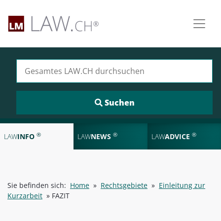
Suchen nach:
®
®
®
LAW
INFO
LAW
NEWS
LAW
ADVICE
Sie befinden sich:
Home
»
Rechtsgebiete
»
Einleitung zur
Kurzarbeit
»
FAZIT