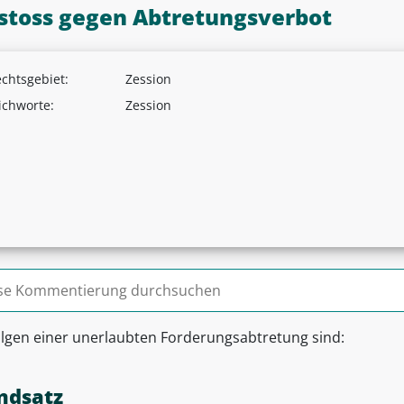
stoss gegen Abtretungsverbot
chtsgebiet:
Zession
ichworte:
Zession
n nach:
olgen einer unerlaubten Forderungsabtretung sind:
ndsatz