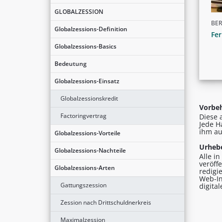
GLOBALZESSION
BER
Globalzessions-Definition
Fer
Globalzessions-Basics
Bedeutung
Globalzessions-Einsatz
Globalzessionskredit
Vorbeh
Factoringvertrag
Diese 
Jede H
ihm au
Globalzessions-Vorteile
Urhebe
Globalzessions-Nachteile
Alle i
veröff
Globalzessions-Arten
redigi
Web-In
Gattungszession
digita
Zession nach Drittschuldnerkreis
Maximalzession