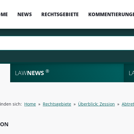
OME
NEWS
RECHTSGEBIETE
KOMMENTIERUNG
®
LAW
NEWS
L
finden sich:
Home
»
Rechtsgebiete
»
Überblick: Zession
»
Abtre
ION