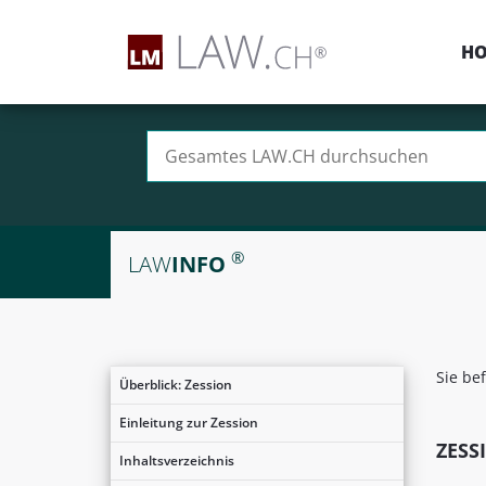
H
Suchen nach:
®
LAW
INFO
Sie be
Überblick: Zession
Einleitung zur Zession
ZESS
Inhaltsverzeichnis