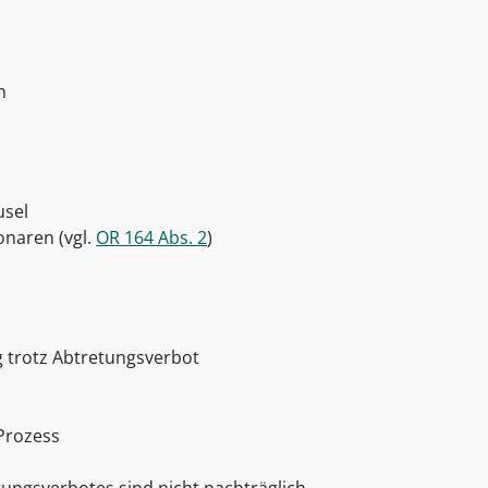
n
usel
naren (vgl.
OR 164 Abs. 2
)
 trotz Abtretungsverbot
Prozess