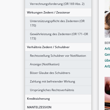
Verrechnungsforderung (OR 169 Abs. 2)
Wirkungen Zedent / Zessionar
Unterstützungspflicht des Zedenten (OR
170)
Gewährleistung des Zedenten (OR 171–OR
173)
BER
Verhältnis Zedent / Schuldner
Ar
Ges
Rechtsstellung Schuldner vor Notifikation
üb
Anzeige (Notifikation)
Ar
Böser Glaube des Schuldners
Zahlung mit befreiender Wirkung
Ursprüngliches Rechtsverhältnis
Kreditsicherung
MANTELZESSION