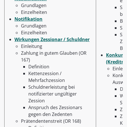
ext
Grundlagen
Sze
Einzelheiten
bei
Notifikation
Ba
Grundlagen
Sze
Einzelheiten
Sze
Wirkungen Zessionar / Schuldner
Zah
Einleitung
Ba
Zahlung in gutem Glauben (OR
Konkurs 
167)
(Kreditn
Definition
Einlei
Kettenzession /
Konkur
Mehrfachzession
Auswi
Schuldnerleistung bei
Dis
notifizierter ungültiger
Wa
Zession
Sic
Anspruch des Zessionars
Zei
gegen den Zedenten
Zes
Prätendentenstreit (OR 168)
Ko