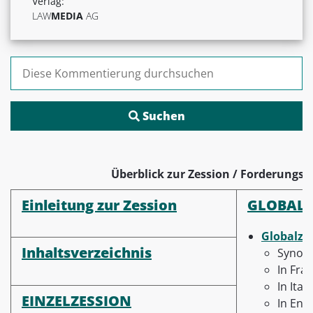
Verlag:
LAW
MEDIA
AG
Suchen nach:
Überblick zur Zession / Forderungs
Einleitung zur Zession
GLOBALZ
Globalzes
Inhaltsverzeichnis
Synon
In Fra
In Ital
EINZELZESSION
In Engl