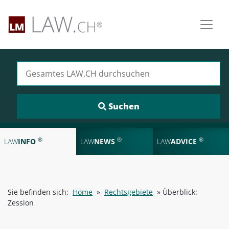
Suchen nach:
®
®
®
LAW
INFO
LAW
NEWS
LAW
ADVICE
Sie befinden sich:
Home
»
Rechtsgebiete
»
Überblick:
Zession