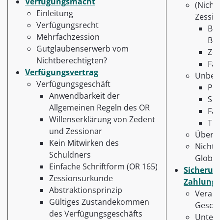
Verfügungsmacht
(Nicht
Einleitung
Zessi
Verfügungsrecht
Be
Mehrfachzession
Be
Gutglaubenserwerb vom
Zei
Nichtberechtigten?
Faz
Verfügungsvertrag
Unbesc
Verfügungsgeschäft
Per
Anwendbarkeit der
Sit
Allgemeinen Regeln des OR
Faz
Willenserklärung von Zedent
Tip
und Zessionar
Übers
Kein Mitwirken des
Nicht 
Schuldners
Global
Einfache Schriftform (OR 165)
Sicherun
Zessionsurkunde
Zahlungs
Abstraktionsprinzip
Verant
Gültiges Zustandekommen
Geschä
des Verfügungsgeschäfts
Unter