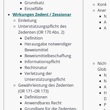
Grundsatz
Konkur
Einzelfälle
Anerke
Wirkungen Zedent / Zessionar
Nic
Einleitung
Anf
Unterstützungspflicht des
An
Zedenten (OR 170 Abs. 2)
Definition
Herausgabe notwendiger
Beweismittel
Beweismittelbeschaffung
Informationspflicht
Nicht
Rechtsnatur
Global
Verletzung der
Ni
Unterstützungspflicht
Nic
Gewährleistung des Zedenten
Anf
(OR 171–OR 173)
Her
Definitionen
Deb
Anwendbares Recht
Prä
Grundlage für die Zedenten-