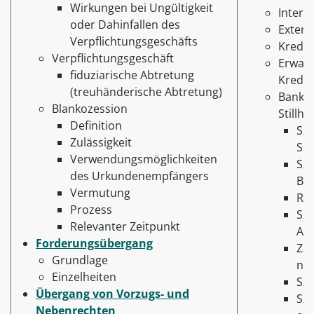
Wirkungen bei Ungültigkeit
Intern
oder Dahinfallen des
Extern
Verpflichtungsgeschäfts
Kredi
Verpflichtungsgeschäft
Erwart
fiduziarische Abtretung
Kredit
(treuhänderische Abtretung)
Banken
Blankozession
Stillh
Definition
Sze
Zulässigkeit
Si
Verwendungsmöglichkeiten
Sze
des Urkundenempfängers
Ba
Vermutung
Re
Prozess
Sze
Relevanter Zeitpunkt
Au
Forderungsübergang
Za
Grundlage
nac
Einzelheiten
Sze
Übergang von Vorzugs- und
Sze
Nebenrechten