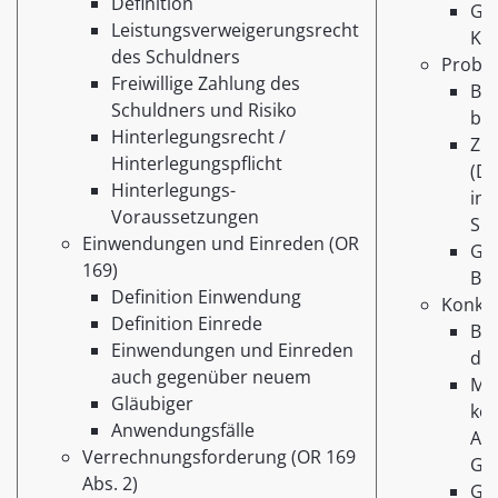
Definition
Glo
Leistungsverweigerungsrecht
Ko
des Schuldners
Proble
Freiwillige Zahlung des
Bes
Schuldners und Risiko
bzw
Hinterlegungsrecht /
Zug
Hinterlegungspflicht
(De
Hinterlegungs-
inf
Voraussetzungen
Si
Einwendungen und Einreden (OR
Ge
169)
Bes
Definition Einwendung
Konkur
Definition Einrede
Bea
Einwendungen und Einreden
der
auch gegenüber neuem
Mög
Gläubiger
kon
Anwendungsfälle
An
Verrechnungsforderung (OR 169
Glo
Abs. 2)
Gül