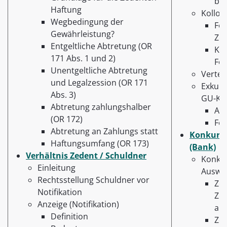
bez
Haftung
Kollok
Wegbedingung der
Fo
Gewährleistung?
Zes
Entgeltliche Abtretung (OR
Kol
171 Abs. 1 und 2)
Fo
Unentgeltliche Abtretung
Vertei
und Legalzession (OR 171
Exkurs
Abs. 3)
GU-Ko
Abtretung zahlungshalber
An
(OR 172)
Fer
Abtretung an Zahlungs statt
Konkurs 
Haftungsumfang (OR 173)
(Bank)
Verhältnis Zedent / Schuldner
Konkur
Einleitung
Auswi
Rechtsstellung Schuldner vor
Zes
Notifikation
Ze
Anzeige (Notifikation)
abg
Definition
Zed