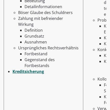
Bedeutung
die
Detailinformationen
tei
Böser Glaube des Schuldners
erh
Zahlung mit befreiender
Proble
Wirkung
Kon
Definition
Ent
Grundsatz
Kre
Ausnahmen
Kre
Ursprüngliches Rechtsverhältnis
Konkur
Fortbestand
Kre
Gegenstand des
Kre
Fortbestands
Kreditsicherung
Kollok
Fo
Sc
Kol
Fo
Verwe