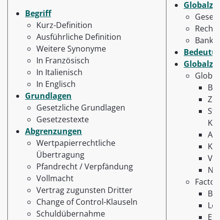
Globalze
Begriff
Gesetz
Kurz-Definition
Recht
Ausführliche Definition
Banken
Weitere Synonyme
Bedeutu
In Französisch
Globalze
In Italienisch
Global
In Englisch
Beg
Grundlagen
Zes
Gesetzliche Grundlagen
Ste
Gesetzestexte
Kr
Abgrenzungen
An
Wertpapierrechtliche
Kre
Übertragung
Ver
Pfandrecht / Verpfändung
Neb
Vollmacht
Factor
Vertrag zugunsten Dritter
Beg
Change of Control-Klauseln
Lei
Schuldübernahme
Ech