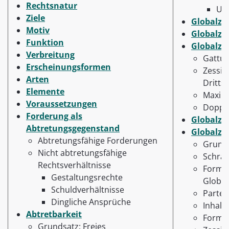
Rechtsnatur
Une
Ziele
Globalzes
Motiv
Globalze
Funktion
Globalze
Verbreitung
Gattun
Erscheinungsformen
Zessio
Arten
Dritts
Elemente
Maxim
Voraussetzungen
Doppel
Forderung als
Globalze
Abtretungsgegenstand
Globalze
Abtretungsfähige Forderungen
Grund
Nicht abtretungsfähige
Schra
Rechtsverhältnisse
Forme
Gestaltungsrechte
Global
Schuldverhältnisse
Partei
Dingliche Ansprüche
Inhalt
Abtretbarkeit
Form
Grundsatz: Freies