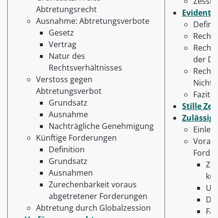
Zessi
Abtretungsrecht
Evidenth
Ausnahme: Abtretungsverbote
Defini
Gesetz
Rechts
Vertrag
Rechts
Natur des
der De
Rechtsverhältnisses
Rechtl
Verstoss gegen
Nicht-
Abtretungsverbot
Fazit
Grundsatz
Stille Ze
Ausnahme
Zulässig
Nachträgliche Genehmigung
Einlei
Künftige Forderungen
Voraus
Definition
Forde
Grundsatz
Zul
Ausnahmen
kün
Zurechenbarkeit voraus
Unm
abgetretener Forderungen
Du
Abtretung durch Globalzession
Faz