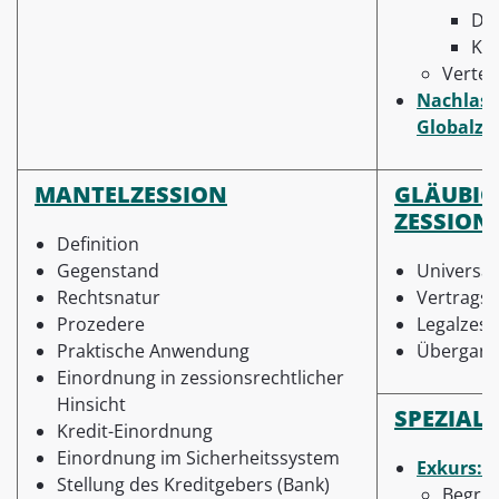
De
Kre
Vertei
Nachlass
Globalze
MANTELZESSION
GLÄUBIG
ZESSION
Definition
Gegenstand
Universal
Rechtsnatur
Vertrags
Prozedere
Legalzess
Praktische Anwendung
Übergang 
Einordnung in zessionsrechtlicher
Hinsicht
SPEZIAL
Kredit-Einordnung
Einordnung im Sicherheitssystem
Exkurs: I
Stellung des Kreditgebers (Bank)
Begriff