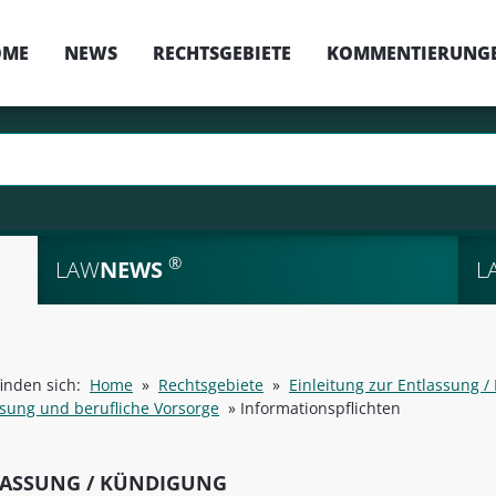
OME
NEWS
RECHTSGEBIETE
KOMMENTIERUNG
®
LAW
NEWS
L
finden sich:
Home
»
Rechtsgebiete
»
Einleitung zur Entlassung 
ssung und berufliche Vorsorge
»
Informationspflichten
ASSUNG / KÜNDIGUNG