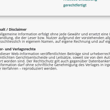
gerechtfertigt
alt / Disclaimer
allgemeine Information erfolgt ohne jede Gewähr und ersetzt eine I
andlung, die der Leser bzw. Nutzer aufgrund der vorstehenden al
sschliesslich in eigenem Namen, auf eigene Rechnung und auf eig
r- und Verlagsrechte
n dieser Web-Information veröffentlichten Beiträge sind urheberrecht
entlichten Gerichtsentscheide und Leitsätze, soweit sie von den A
ert worden sind. Der Rechtschutz gilt auch gegenüber Datenbanken
formation darf ohne schriftliche Genehmigung des Verlages in ir
le Verfahren – reproduziert werden.