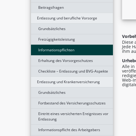
Beitragsfragen
Entlassung und berufliche Vorsorge
Grundsätzliches
Vorbeh
Freizügigkeitsleistung
Diese 
Jede H
Informationspflichten
ihm au
Urhebe
Erhaltung des Vorsorgeschutzes
Alle i
veröff
Checkliste – Entlassung und BVG-Aspekte
redigi
Web-In
Entlassung und Krankenversicherung
digita
Grundsätzliches
Fortbestand des Versicherungsschutzes
Eintritt eines versicherten Ereignisses vor
Entlassung
Informationspflicht des Arbeitgebers