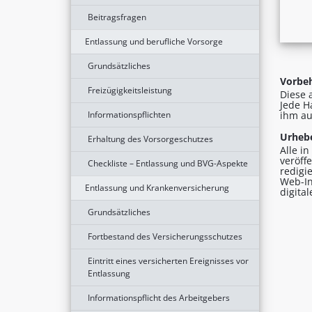
Beitragsfragen
Entlassung und berufliche Vorsorge
Grundsätzliches
Vorbeh
Freizügigkeitsleistung
Diese 
Jede H
Informationspflichten
ihm au
Urhebe
Erhaltung des Vorsorgeschutzes
Alle i
veröff
Checkliste – Entlassung und BVG-Aspekte
redigi
Web-In
Entlassung und Krankenversicherung
digita
Grundsätzliches
Fortbestand des Versicherungsschutzes
Eintritt eines versicherten Ereignisses vor
Entlassung
Informationspflicht des Arbeitgebers