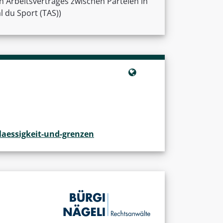
n Arbeitsvertrages zwischen Parteien in
l du Sport (TAS))
aessigkeit-und-grenzen