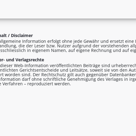
alt / Disclaimer
allgemeine Information erfolgt ohne jede Gewähr und ersetzt eine I
andlung, die der Leser bzw. Nutzer aufgrund der vorstehenden al
sschliesslich in eigenem Namen, auf eigene Rechnung und auf eig
r- und Verlagsrechte
n dieser Web-Information veröffentlichten Beiträge sind urheberrecht
entlichten Gerichtsentscheide und Leitsätze, soweit sie von den A
ert worden sind. Der Rechtschutz gilt auch gegenüber Datenbanken
formation darf ohne schriftliche Genehmigung des Verlages in ir
le Verfahren – reproduziert werden.