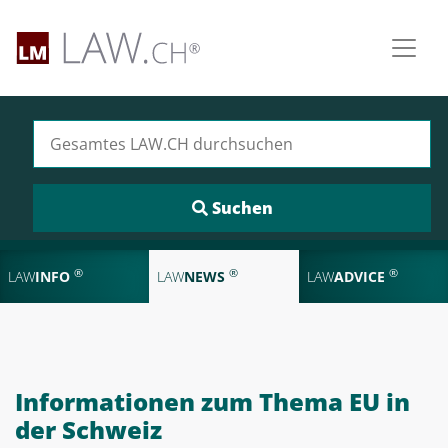
Suchen nach:
®
®
®
LAW
INFO
LAW
NEWS
LAW
ADVICE
Informationen zum Thema EU in
der Schweiz