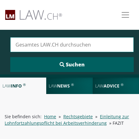
Suchen nach:
®
®
®
LAW
INFO
LAW
NEWS
LAW
ADVICE
Sie befinden sich:
Home
»
Rechtsgebiete
»
Einleitung zur
Lohnfortzahlungspflicht bei Arbeitsverhinderung
»
FAZIT