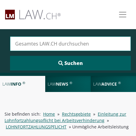
Suchen nach:
®
®
®
LAW
INFO
LAW
NEWS
LAW
ADVICE
Sie befinden sich:
Home
»
Rechtsgebiete
»
Einleitung zur
Lohnfortzahlungspflicht bei Arbeitsverhinderung
»
LOHNFORTZAHLUNGSPFLICHT
»
Unmögliche Arbeitsleistung