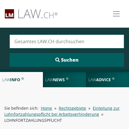
Suchen nach:
®
®
®
LAW
INFO
LAW
NEWS
LAW
ADVICE
Sie befinden sich:
Home
»
Rechtsgebiete
»
Einleitung zur
Lohnfortzahlungspflicht bei Arbeitsverhinderung
»
LOHNFORTZAHLUNGSPFLICHT