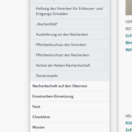
Haftung des Vorerben für Erblasser- und
Erbgangs-Schulden
GER
„Nacherbfall“
RE
Auslieferung an den Nacherben
Sch
Bi
Pflichtteilsschutz des Vorerben
Wil
Pflichtteilsschutz des Nacherben
Verbot der Ketten-Nacherbschaft
Steueraspekt
Nacherbschaft auf den Überrest
Ersatzerben-Einsetzung
Fazit
NE
Checkliste
Kün
Muster
Sc