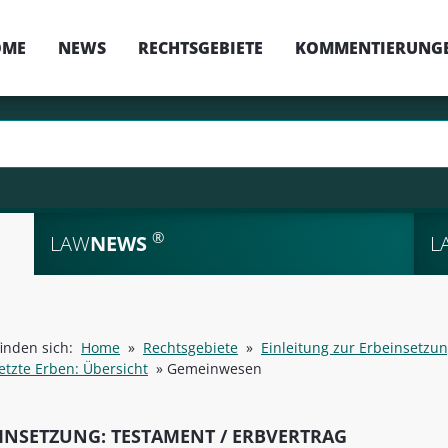
OME
NEWS
RECHTSGEBIETE
KOMMENTIERUNG
®
LAW
NEWS
L
finden sich:
Home
»
Rechtsgebiete
»
Einleitung zur Erbeinsetzun
etzte Erben: Übersicht
»
Gemeinwesen
INSETZUNG: TESTAMENT / ERBVERTRAG