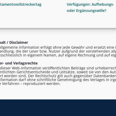
tamentsvollstreckertag
Verfügungen: Aufhebungs-
oder Ergänzungswille?
alt / Disclaimer
allgemeine Information erfolgt ohne jede Gewähr und ersetzt eine I
andlung, die der Leser bzw. Nutzer aufgrund der vorstehenden al
sschliesslich in eigenem Namen, auf eigene Rechnung und auf eig
r- und Verlagsrechte
n dieser Web-Information veröffentlichten Beiträge sind urheberrecht
entlichten Gerichtsentscheide und Leitsätze, soweit sie von den A
ert worden sind. Der Rechtschutz gilt auch gegenüber Datenbanken
formation darf ohne schriftliche Genehmigung des Verlages in ir
le Verfahren – reproduziert werden.