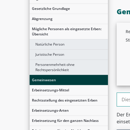
Gesetzliche Grundlage
Ge
Abgrenzung
Mögliche Personen als eingesetzte Erben:
Re
Übersicht
St
Natürliche Person
Juristische Person
Personenmehrheit ohne
Rechtspersönlichkeit
Gemeinwesen
Erbeinsetzungs-Mittel
Suche
Rechtsstellung des eingesetzten Erben
Erbeinsetzungs-Arten
Der E
Erbeinsetzung für den ganzen Nachlass
einse