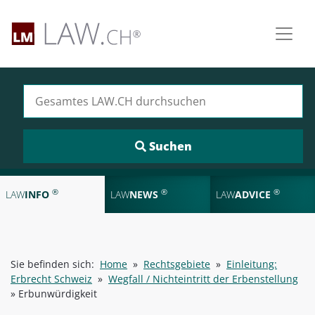
Suchen nach:
®
®
®
LAW
INFO
LAW
NEWS
LAW
ADVICE
Sie befinden sich:
Home
»
Rechtsgebiete
»
Einleitung:
Erbrecht Schweiz
»
Wegfall / Nichteintritt der Erbenstellung
»
Erbunwürdigkeit