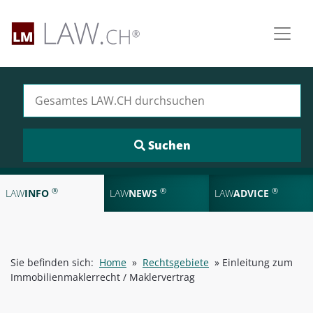
Suchen nach:
®
®
®
LAW
INFO
LAW
NEWS
LAW
ADVICE
Sie befinden sich:
Home
»
Rechtsgebiete
»
Einleitung zum
Immobilienmaklerrecht / Maklervertrag