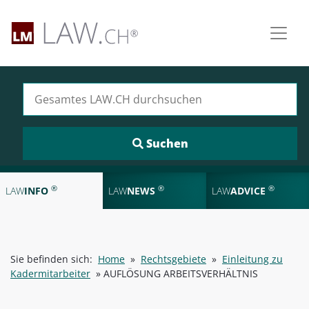
Suchen nach:
®
®
®
LAW
INFO
LAW
NEWS
LAW
ADVICE
Sie befinden sich:
Home
»
Rechtsgebiete
»
Einleitung zu
Kadermitarbeiter
»
AUFLÖSUNG ARBEITSVERHÄLTNIS