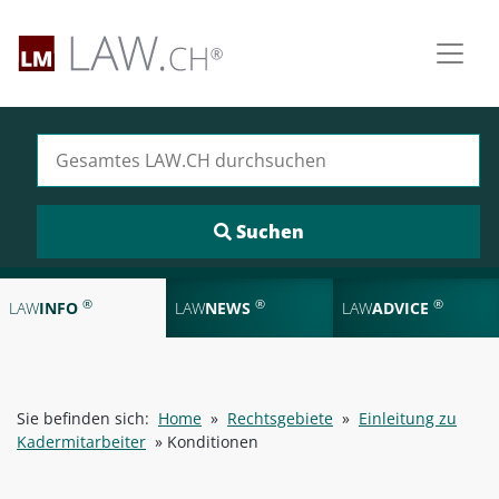
Suchen nach:
®
®
®
LAW
INFO
LAW
NEWS
LAW
ADVICE
Sie befinden sich:
Home
»
Rechtsgebiete
»
Einleitung zu
Kadermitarbeiter
»
Konditionen