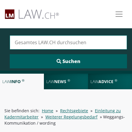
Suchen nach:
®
®
®
LAW
INFO
LAW
NEWS
LAW
ADVICE
Sie befinden sich:
Home
»
Rechtsgebiete
»
Einleitung zu
Kadermitarbeiter
»
Weiterer Regelungsbedarf
»
Weggangs-
Kommunikation / wording