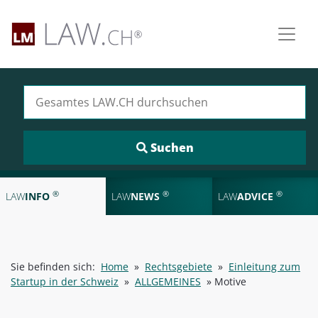
Suchen nach:
®
®
®
LAW
INFO
LAW
NEWS
LAW
ADVICE
Sie befinden sich:
Home
»
Rechtsgebiete
»
Einleitung zum
Startup in der Schweiz
»
ALLGEMEINES
»
Motive