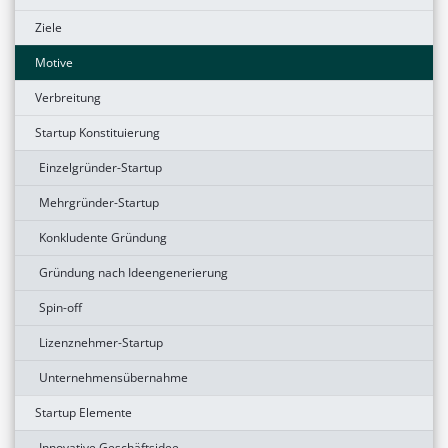
Ziele
Motive
Verbreitung
Startup Konstituierung
Einzelgründer-Startup
Mehrgründer-Startup
Konkludente Gründung
Gründung nach Ideengenerierung
Spin-off
Lizenznehmer-Startup
Unternehmensübernahme
Startup Elemente
Innovative Geschäftsidee