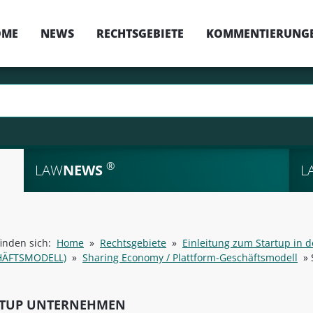
OME
NEWS
RECHTSGEBIETE
KOMMENTIERUNG
®
LAW
NEWS
L
finden sich:
Home
»
Rechtsgebiete
»
Einleitung zum Startup in 
HÄFTSMODELL)
»
Sharing Economy / Plattform-Geschäftsmodell
»
RTUP UNTERNEHMEN