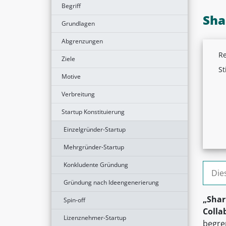
Begriff
Sha
Grundlagen
Abgrenzungen
Re
Ziele
St
Motive
Verbreitung
Startup Konstituierung
Einzelgründer-Startup
Mehrgründer-Startup
Konkludente Gründung
Suche
Gründung nach Ideengenerierung
„Shar
Spin-off
Colla
Lizenznehmer-Startup
begre