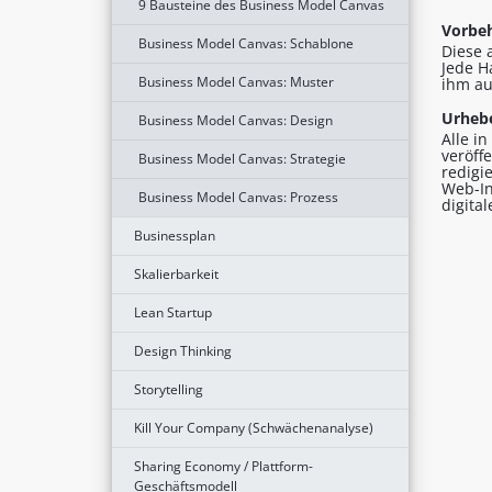
9 Bausteine des Business Model Canvas
Vorbeh
Business Model Canvas: Schablone
Diese 
Jede H
Business Model Canvas: Muster
ihm au
Urhebe
Business Model Canvas: Design
Alle i
veröff
Business Model Canvas: Strategie
redigi
Web-In
Business Model Canvas: Prozess
digita
Businessplan
Skalierbarkeit
Lean Startup
Design Thinking
Storytelling
Kill Your Company (Schwächenanalyse)
Sharing Economy / Plattform-
Geschäftsmodell