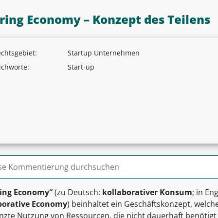
ring Economy – Konzept des Teilens
chtsgebiet:
Startup Unternehmen
ichworte:
Start-up
n nach:
ing Economy“
(zu Deutsch:
kollaborativer Konsum
; in En
borative Economy
) beinhaltet ein Geschäftskonzept, welch
nzte Nutzung von Ressourcen, die nicht dauerhaft benötigt