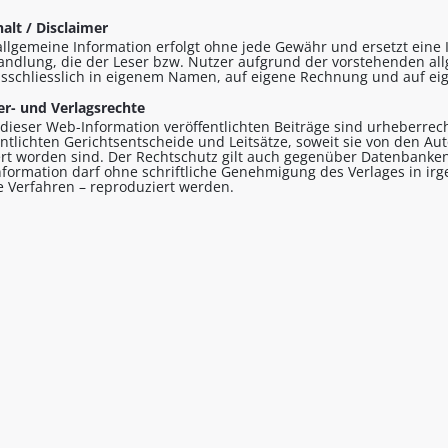
alt / Disclaimer
allgemeine Information erfolgt ohne jede Gewähr und ersetzt eine I
andlung, die der Leser bzw. Nutzer aufgrund der vorstehenden al
sschliesslich in eigenem Namen, auf eigene Rechnung und auf eig
r- und Verlagsrechte
n dieser Web-Information veröffentlichten Beiträge sind urheberrecht
entlichten Gerichtsentscheide und Leitsätze, soweit sie von den A
ert worden sind. Der Rechtschutz gilt auch gegenüber Datenbanken
formation darf ohne schriftliche Genehmigung des Verlages in ir
le Verfahren – reproduziert werden.