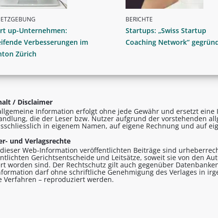
SETZGEBUNG
BERICHTE
art up-Unternehmen:
Startups: „Swiss Startup
eifende Verbesserungen im
Coaching Network“ gegrün
nton Zürich
alt / Disclaimer
allgemeine Information erfolgt ohne jede Gewähr und ersetzt eine I
andlung, die der Leser bzw. Nutzer aufgrund der vorstehenden al
sschliesslich in eigenem Namen, auf eigene Rechnung und auf eig
r- und Verlagsrechte
n dieser Web-Information veröffentlichten Beiträge sind urheberrecht
entlichten Gerichtsentscheide und Leitsätze, soweit sie von den A
ert worden sind. Der Rechtschutz gilt auch gegenüber Datenbanken
formation darf ohne schriftliche Genehmigung des Verlages in ir
le Verfahren – reproduziert werden.