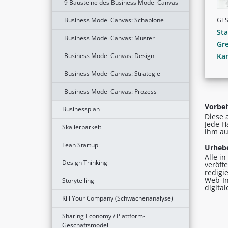
9 Bausteine des Business Model Canvas
GE
Business Model Canvas: Schablone
St
Business Model Canvas: Muster
Gr
Ka
Business Model Canvas: Design
Business Model Canvas: Strategie
Business Model Canvas: Prozess
Vorbeh
Businessplan
Diese 
Jede H
Skalierbarkeit
ihm au
Lean Startup
Urhebe
Alle i
Design Thinking
veröff
redigi
Web-In
Storytelling
digita
Kill Your Company (Schwächenanalyse)
Sharing Economy / Plattform-
Geschäftsmodell