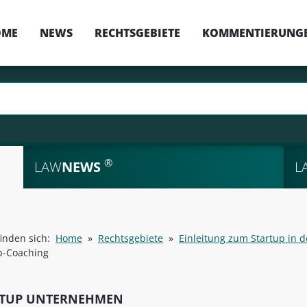
OME
NEWS
RECHTSGEBIETE
KOMMENTIERUNG
®
LAW
NEWS
L
finden sich:
Home
»
Rechtsgebiete
»
Einleitung zum Startup in 
p-Coaching
RTUP UNTERNEHMEN