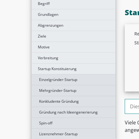
Begriff
Sta
Grundlagen
Abgrenzungen
Re
Ziele
St
Motive
Verbreitung
Startup Konstituierung
Einzelgründer-Startup
Mehrgründer-Startup
Konkludente Gründung
Suche
Gründung nach Ideengenerierung
Viele
Spin-off
angew
Lizenznehmer-Startup