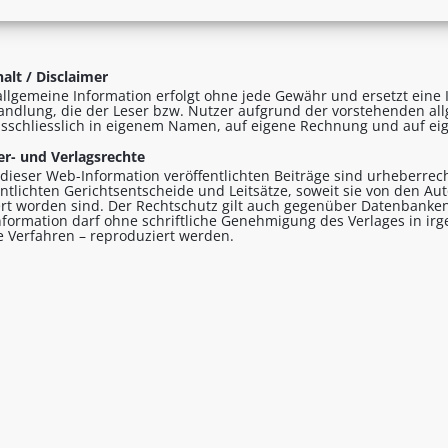
alt / Disclaimer
allgemeine Information erfolgt ohne jede Gewähr und ersetzt eine I
andlung, die der Leser bzw. Nutzer aufgrund der vorstehenden al
sschliesslich in eigenem Namen, auf eigene Rechnung und auf eig
r- und Verlagsrechte
n dieser Web-Information veröffentlichten Beiträge sind urheberrecht
entlichten Gerichtsentscheide und Leitsätze, soweit sie von den A
ert worden sind. Der Rechtschutz gilt auch gegenüber Datenbanken
formation darf ohne schriftliche Genehmigung des Verlages in ir
le Verfahren – reproduziert werden.