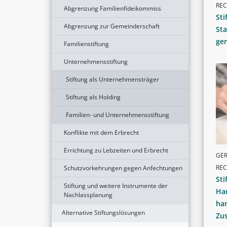
RE
Abgrenzung Familienfideikommiss
Sti
Abgrenzung zur Gemeinderschaft
Sta
ger
Familienstiftung
Unternehmensstiftung
Stiftung als Unternehmensträger
Stiftung als Holding
Familien- und Unternehmensstiftung
Konflikte mit dem Erbrecht
Errichtung zu Lebzeiten und Erbrecht
GER
RE
Schutzvorkehrungen gegen Anfechtungen
Sti
Stiftung und weitere Instrumente der
Han
Nachlassplanung
han
Alternative Stiftungslösungen
Zus