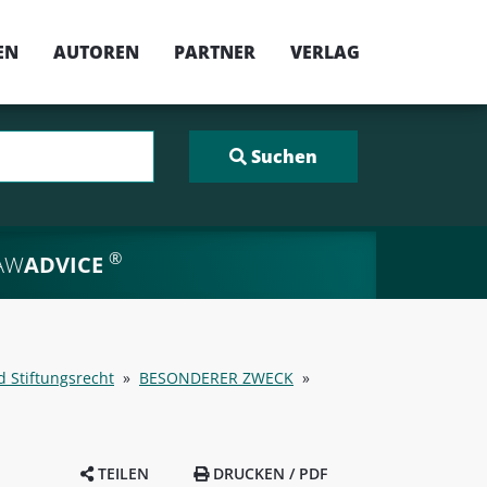
EN
AUTOREN
PARTNER
VERLAG
®
AW
ADVICE
d Stiftungsrecht
»
BESONDERER ZWECK
»
TEILEN
DRUCKEN / PDF