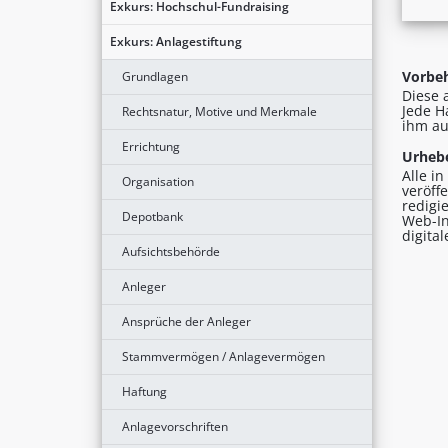
Exkurs: Hochschul-Fundraising
Exkurs: Anlagestiftung
Vorbeh
Grundlagen
Diese 
Jede H
Rechtsnatur, Motive und Merkmale
ihm au
Errichtung
Urhebe
Alle i
Organisation
veröff
redigi
Depotbank
Web-In
digita
Aufsichtsbehörde
Anleger
Ansprüche der Anleger
Stammvermögen / Anlagevermögen
Haftung
Anlagevorschriften