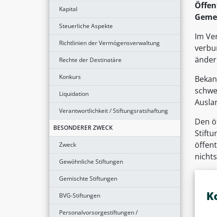
Öffen
Kapital
Gemei
Steuerliche Aspekte
Im Ver
Richtlinien der Vermögensverwaltung
verbun
ändern
Rechte der Destinatäre
Konkurs
Bekann
schwe
Liquidation
Ausla
Verantwortlichkeit / Stiftungsratshaftung
Den öf
BESONDERER ZWECK
Stift
öffen
Zweck
nichts
Gewöhnliche Stiftungen
Gemischte Stiftungen
K
BVG-Stiftungen
Personalvorsorgestiftungen /