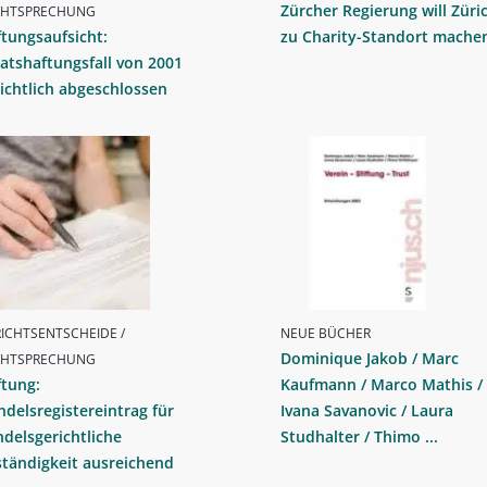
Zürcher Regierung will Züri
CHTSPRECHUNG
ftungsaufsicht:
zu Charity-Standort mache
atshaftungsfall von 2001
ichtlich abgeschlossen
ICHTSENTSCHEIDE /
NEUE BÜCHER
Dominique Jakob / Marc
CHTSPRECHUNG
ftung:
Kaufmann / Marco Mathis /
delsregistereintrag für
Ivana Savanovic / Laura
delsgerichtliche
Studhalter / Thimo ...
tändigkeit ausreichend