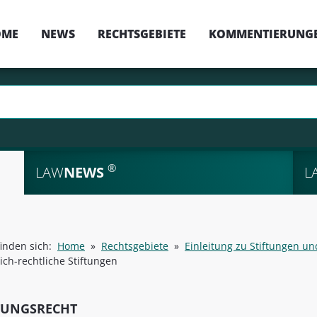
OME
NEWS
RECHTSGEBIETE
KOMMENTIERUNG
®
LAW
NEWS
L
finden sich:
Home
»
Rechtsgebiete
»
Einleitung zu Stiftungen un
lich-rechtliche Stiftungen
TUNGSRECHT