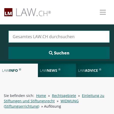
Suchen nach:
®
®
®
LAW
INFO
LAW
NEWS
LAW
ADVICE
Sie befinden sich:
Home
»
Rechtsgebiete
»
Einleitung zu
Stiftungen und Stiftungsrecht
»
WIDMUNG
(Stiftungserrichtung)
»
Auflösung