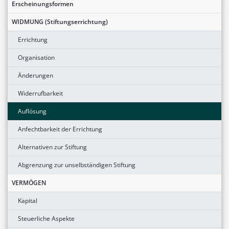
Erscheinungsformen
WIDMUNG (Stiftungserrichtung)
Errichtung
Organisation
Änderungen
Widerrufbarkeit
Auflösung
Anfechtbarkeit der Errichtung
Alternativen zur Stiftung
Abgrenzung zur unselbständigen Stiftung
VERMÖGEN
Kapital
Steuerliche Aspekte