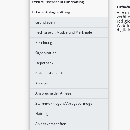
Exkurs: Hochschul-Fundraising
Urhebe
Exkurs: Anlagestiftung
Alle i
veröff
redigi
Grundlagen
Web-In
digita
Rechtsnatur, Motive und Merkmale
Errichtung
Organisation
Depotbank
Aufsichtsbehörde
Anleger
Ansprüche der Anleger
Stammvermögen / Anlagevermögen
Haftung
Anlagevorschriften