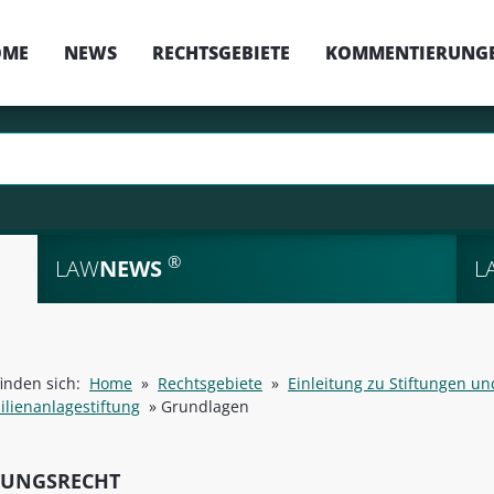
OME
NEWS
RECHTSGEBIETE
KOMMENTIERUNG
®
LAW
NEWS
L
finden sich:
Home
»
Rechtsgebiete
»
Einleitung zu Stiftungen un
lienanlagestiftung
»
Grundlagen
TUNGSRECHT