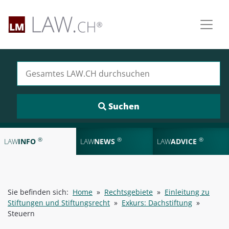
Suchen nach:
®
®
®
LAW
INFO
LAW
NEWS
LAW
ADVICE
Sie befinden sich:
Home
»
Rechtsgebiete
»
Einleitung zu
Stiftungen und Stiftungsrecht
»
Exkurs: Dachstiftung
»
Steuern