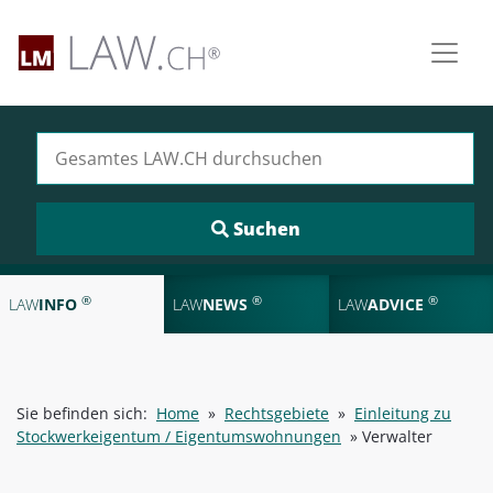
Suchen nach:
®
®
®
LAW
INFO
LAW
NEWS
LAW
ADVICE
Sie befinden sich:
Home
»
Rechtsgebiete
»
Einleitung zu
Stockwerkeigentum / Eigentumswohnungen
»
Verwalter