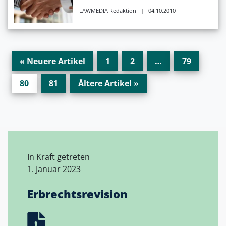
LAWMEDIA Redaktion
| 04.10.2010
« Neuere Artikel
1
2
…
79
80
81
Ältere Artikel »
In Kraft getreten
1. Januar 2023
Erbrechtsrevision