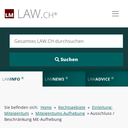
Suchen nach:
®
®
®
LAW
INFO
LAW
NEWS
LAW
ADVICE
Sie befinden sich:
Home
»
Rechtsgebiete
»
Einleitung:
Miteigentum
»
Miteigentums-Aufhebung
»
Ausschluss /
Beschränkung ME-Aufhebung