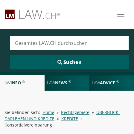
Suchen nach:
®
®
®
LAW
INFO
LAW
NEWS
LAW
ADVICE
Sie befinden sich:
Home
»
Rechtsgebiete
»
ÜBERBLICK:
DARLEHEN UND KREDITE
»
KREDITE
»
Konsortialvereinbarung